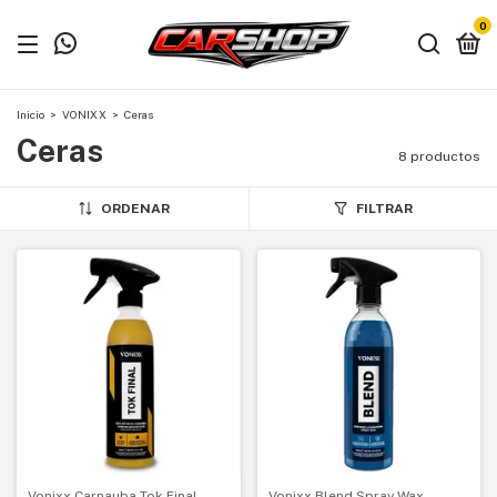
0
Inicio
>
VONIXX
>
Ceras
Ceras
8 productos
ORDENAR
FILTRAR
Vonixx Carnauba Tok Final
Vonixx Blend Spray Wax