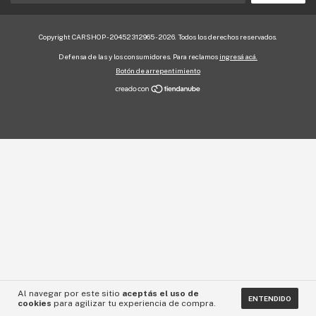
Copyright CARSHOP - 20452312965 - 2026. Todos los derechos reservados.
Defensa de las y los consumidores. Para reclamos
ingresá acá.
Botón de arrepentimiento
Al navegar por este sitio
aceptás el uso de
ENTENDIDO
cookies
para agilizar tu experiencia de compra.