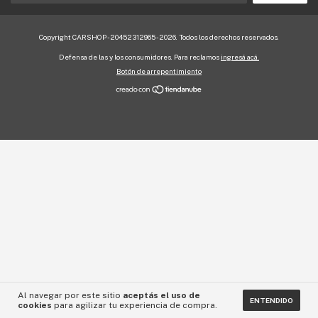
Copyright CARSHOP - 20452312965 - 2026. Todos los derechos reservados.
Defensa de las y los consumidores. Para reclamos
ingresá acá.
Botón de arrepentimiento
Al navegar por este sitio
aceptás el uso de
ENTENDIDO
cookies
para agilizar tu experiencia de compra.