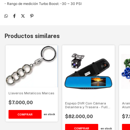
- Rango de medición Turbo Boost: -30 ~ 30 PSI
Productos similares
Llaveros Metalicos Marcas
$7.000,00
Espejo DVR Con Cámara
Aran
Delantera y Trasera - Full
Alum
HD
COMPRAR
en stock
$82.000,00
$7
en stock