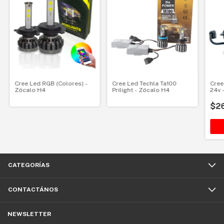
Cree Led RGB (Colores) -
Cree Led Techla Ta100
Cree
Zócalo H4
Prilight - Zócalo H4
24v 
$2
CATEGORÍAS
CONTACTÁNOS
NEWSLETTER