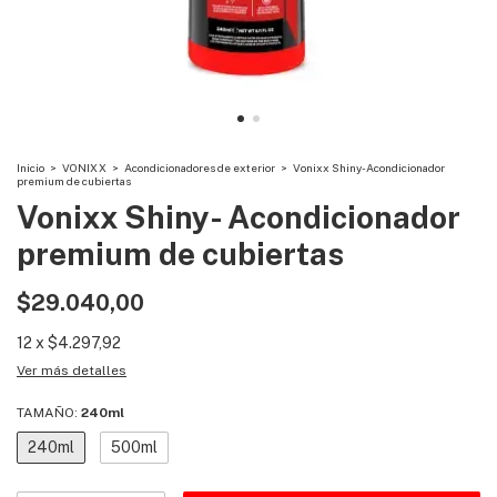
Inicio
>
VONIXX
>
Acondicionadores de exterior
>
Vonixx Shiny- Acondicionador
premium de cubiertas
Vonixx Shiny- Acondicionador
premium de cubiertas
$29.040,00
12
x
$4.297,92
Ver más detalles
TAMAÑO:
240ml
240ml
500ml