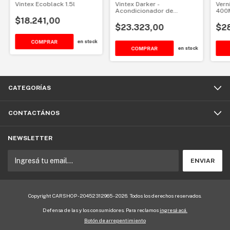
Vintex Ecoblack 1.5l
Vintex Darker -
Vern
Acondicionador de
400
plásticos y neumáticos
$18.241,00
$23.323,00
$28
en stock
COMPRAR
en stock
CATEGORÍAS
CONTACTÁNOS
NEWSLETTER
Copyright CARSHOP - 20452312965 - 2026. Todos los derechos reservados.
Defensa de las y los consumidores. Para reclamos
ingresá acá.
Botón de arrepentimiento